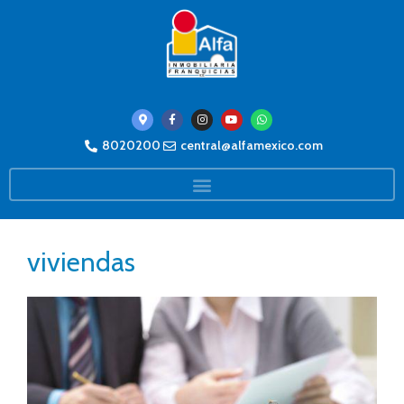
8020200
central@alfamexico.com
viviendas