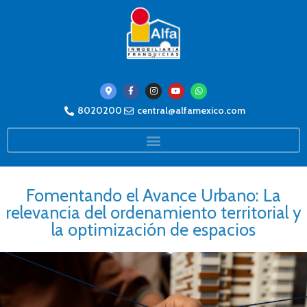
8020200
central@alfamexico.com
Fomentando el Avance Urbano: La
relevancia del ordenamiento territorial y
la optimización de espacios