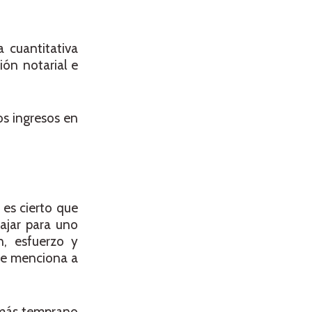
 cuantitativa
ión notarial e
s ingresos en
 es cierto que
ajar para uno
n, esfuerzo y
 se menciona a
 más temprano