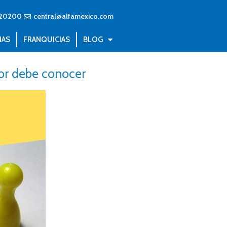
20200
central@alfamexico.com
NAS
FRANQUICIAS
BLOG
or debe conocer