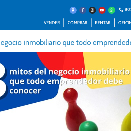
80
VENDER
COMPRAR
RENTAR
OFICI
 negocio inmobiliario que todo emprended