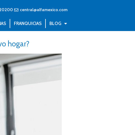
20200
central@alfamexico.com
NAS
FRANQUICIAS
BLOG
vo hogar?