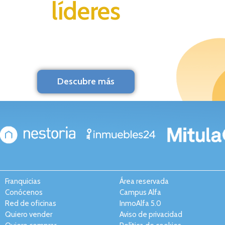
líderes
Descubre más
Franquicias
Área reservada
Conócenos
Campus Alfa
Red de oficinas
InmoAlfa 5.0
Quiero vender
Aviso de privacidad