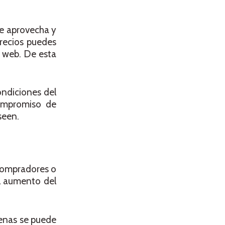
ue aprovecha y
precios puedes
 web. De esta
ndiciones del
compromiso de
seen.
 compradores o
el aumento del
enas se puede