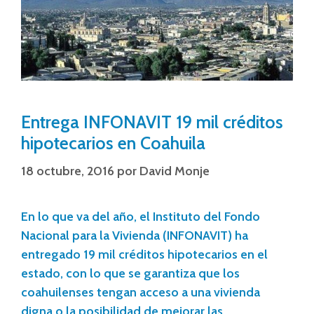
Entrega INFONAVIT 19 mil créditos
hipotecarios en Coahuila
18 octubre, 2016
por
David Monje
En lo que va del año, el Instituto del Fondo
Nacional para la Vivienda (INFONAVIT) ha
entregado 19 mil créditos hipotecarios en el
estado, con lo que se garantiza que los
coahuilenses tengan acceso a una vivienda
digna o la posibilidad de mejorar las