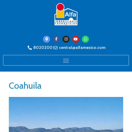
8020200
central@alfamexico.com
Coahuila