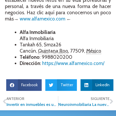
establecer nuevos retos en su vida profesional y
personal, a través de una nueva forma de hacer
negocios. Haz clic aquí para conocernos un poco
más→
www.alfamexico.com
←
Alfa
Inmobiliaria
Alfa Inmobiliaria
Tankah 65, Smza26
Cancún
,
Quintana Roo
,
77509
,
México
Teléfono
:
9988020200
Dirección
:
https://www.alfamexico.com/
Facebook
Twitter
LinkedIn
ANTERIOR
SIGUIENTE
Invertir en inmuebles es una buena apuesta a futuro
Neuroinmobiliaria La nueva forma de vender propiedades.