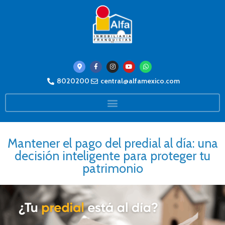
8020200
central@alfamexico.com
Mantener el pago del predial al día: una
decisión inteligente para proteger tu
patrimonio