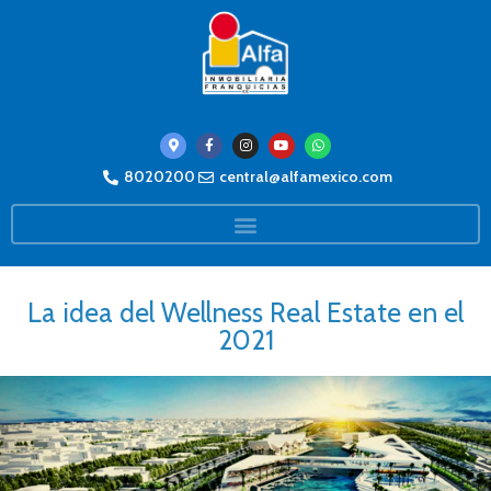
8020200
central@alfamexico.com
La idea del Wellness Real Estate en el
2021