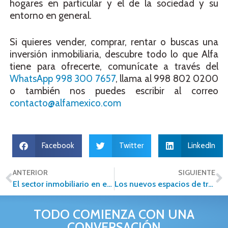
hogares en particular y el de la sociedad y su
entorno en general.
Si quieres vender, comprar, rentar o buscas una
inversión inmobiliaria, descubre todo lo que Alfa
tiene para ofrecerte, comunícate a través del
WhatsApp 998 300 7657
, llama al 998 802 0200
o también nos puedes escribir al correo
contacto@alfamexico.com
Facebook
Twitter
LinkedIn
ANTERIOR
SIGUIENTE
El sector inmobiliario en el 2020 ¿Cómo le fue?
Los nuevos espacios de trabajo
TODO COMIENZA CON UNA
CONVERSACIÓN