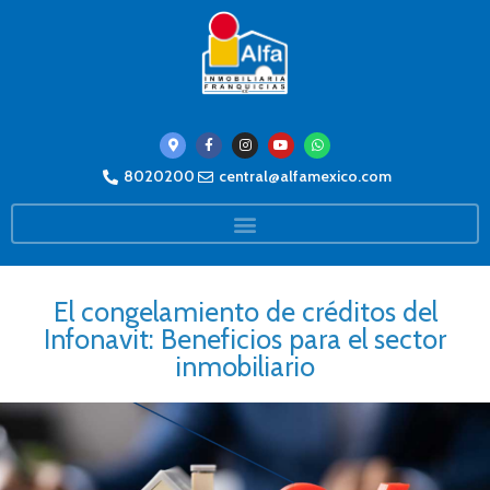
8020200
central@alfamexico.com
El congelamiento de créditos del
Infonavit: Beneficios para el sector
inmobiliario