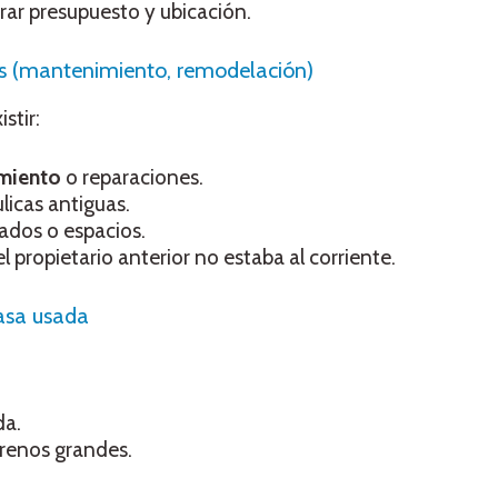
rar presupuesto y ubicación.
os (mantenimiento, remodelación)
stir:
miento
o reparaciones.
ulicas antiguas.
dos o espacios.
propietario anterior no estaba al corriente.
asa usada
da.
rrenos grandes.