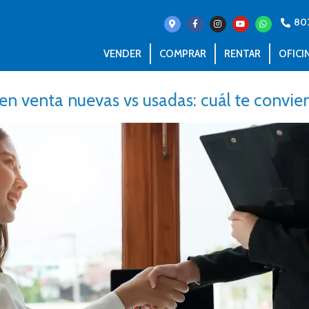
80
VENDER
COMPRAR
RENTAR
OFICI
en venta nuevas vs usadas: cuál te convi