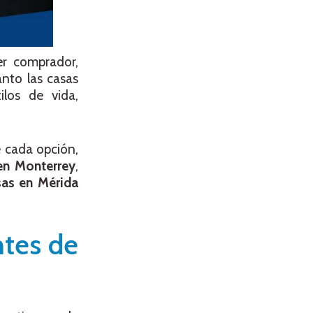
er comprador,
nto las casas
ilos de vida,
e cada opción,
en Monterrey
,
sas en Mérida
ntes de