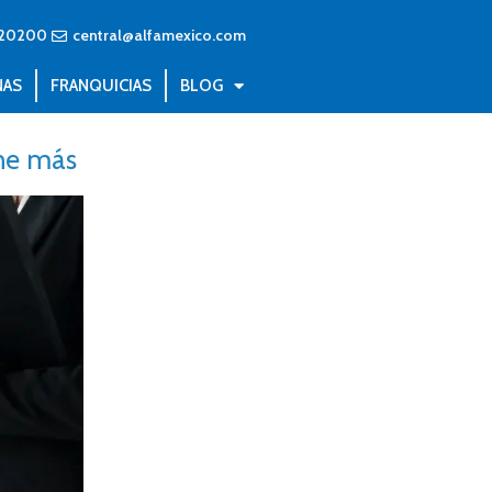
20200
central@alfamexico.com
NAS
FRANQUICIAS
BLOG
ene más